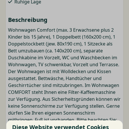
Ruhige Lage
Waschen und Trocknen
Beschreibung
Trocknungsgestell
Wohnwagen Comfort (max. 3 Erwachsene plus 2
Kinder bis 15 Jahre), 1 Doppelbett (160x200 cm), 1
Küche
Doppelstockbett (jew. 80x190 cm), 1 Sitzecke als
Bett umzubauen (ca. 140x200 cm), separate
Kühlschrank
Duschkabine im Vorzelt, WC und Waschbecken im
Ceran-Kochfeld
Wohnwagen, TV schwenkbar, Vorzelt und Terrasse.
Filterkaffeemaschine
Der Wohnwagen ist mit Wolldecken und Kissen
Pfannen
ausgestattet. Bettwäsche, Handtücher und
Besteck
Geschirrtücher sind mitzubringen. Im Wohnwagen
Esstisch
COMFORT steht Ihnen eine Filter-Kaffeemaschine
Schilder
zur Verfügung. Aus Sicherheitsgründen können wir
Gläser zum Trinken
keine Sonnenschirme zur Verfügung stellen. Gerne
dürfen Sie Ihren eigenen Sonnenschirm
Unterhaltung
mitbringen. Fuß ist vorhanden. Bitte beachten Sie:
Wi-Fi
Diese Website verwendet Cookies
Auf die erste Nacht wird ein Zuschlag von € 50,00